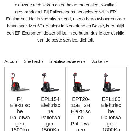
nieuwste technieken en de beste materialen. Kwaliteit
gegarandeerd. Bij Palletwagens.net geloven wij in EP
Equipment. Het is vooruitstrevend, uiterst betrouwbaar en zeer
betaalbaar. Met 60+ dealers in Nederland en België, is er altijd
een EP Equipment dealer bij jou in de buurt, dus je geniet altijd
van de beste service, dichtbij.
Accu
▾
Snelheid
▾
Stabilisatiewielen
▾
Vorken
▾
F4
EPL154
EPT20-
EPL185
Elektrisc
Elektrisc
15ET2H
Elektrisc
he
he
Elektrisc
he
Palletwa
Palletwa
he
Palletwa
gen
gen
Palletwa
gen
1500Kg
1500Kg
gen
1800Kg