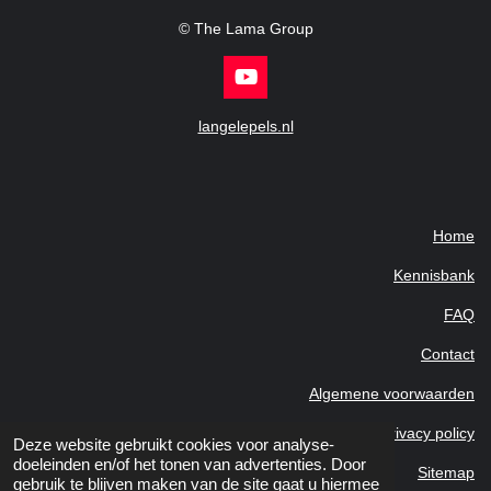
© The Lama Group
Y
o
u
langelepels.nl
T
u
b
e
Home
Kennisbank
FAQ
Contact
Algemene voorwaarden
Privacy policy
Deze website gebruikt cookies voor analyse-
doeleinden en/of het tonen van advertenties. Door
Sitemap
gebruik te blijven maken van de site gaat u hiermee