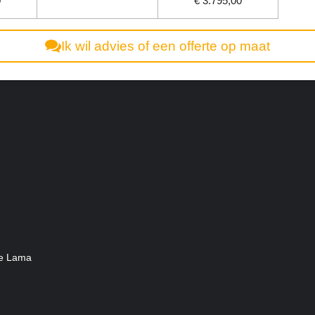
0
€ 3.795,00
Ik wil advies of een offerte op maat
he Lama