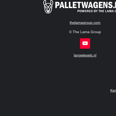
thelamagroup.com
© The Lama Group
Y
o
u
langelepels.nl
T
u
b
e
Ke