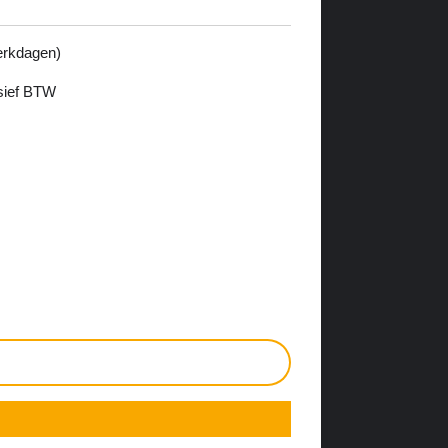
werkdagen)
usief BTW