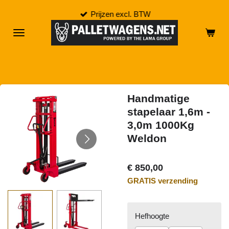
Ga
Prijzen excl. BTW
direct
naar
de
hoofdinhoud
Handmatige
stapelaar 1,6m -
3,0m 1000Kg
Weldon
€ 850,00
GRATIS verzending
Hefhoogte