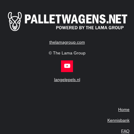
thelamagroup.com
© The Lama Group
Y
o
u
langelepels.nl
T
u
b
e
Home
Kennisbank
FAQ