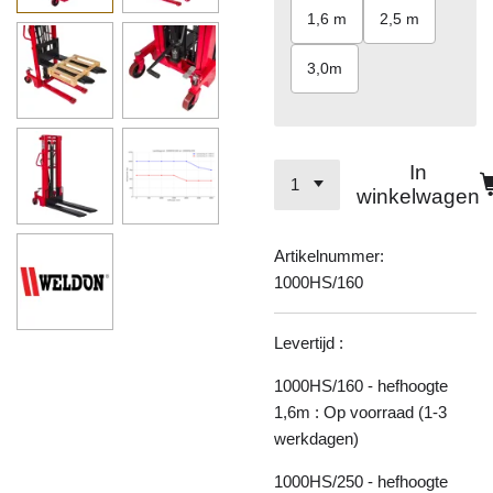
1,6 m
2,5 m
3,0m
In
winkelwagen
Artikelnummer:
1000HS/160
Levertijd :
1000HS/160 - hefhoogte
1,6m : Op voorraad (1-3
werkdagen)
1000HS/250 - hefhoogte