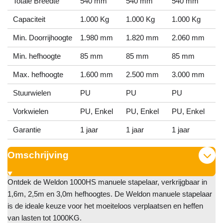
Totale Breedte
540 mm
540 mm
540 mm
Capaciteit
1.000 Kg
1.000 Kg
1.000 Kg
Min. Doorrijhoogte
1.980 mm
1.820 mm
2.060 mm
Min. hefhoogte
85 mm
85 mm
85 mm
Max. hefhoogte
1.600 mm
2.500 mm
3.000 mm
Stuurwielen
PU
PU
PU
Vorkwielen
PU, Enkel
PU, Enkel
PU, Enkel
Garantie
1 jaar
1 jaar
1 jaar
Omschrijving
Ontdek de Weldon 1000HS manuele stapelaar, verkrijgbaar in
1,6m, 2,5m en 3,0m hefhoogtes. De Weldon manuele stapelaar
is de ideale keuze voor het moeiteloos verplaatsen en heffen
van lasten tot 1000KG.