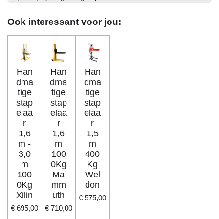
Ook interessant voor jou:
Han
Han
Han
dma
dma
dma
tige
tige
tige
stap
stap
stap
elaa
elaa
elaa
r
r
r
1,6
1,6
1,5
m -
m
m
3,0
100
400
m
0Kg
Kg
100
Ma
Wel
0Kg
mm
don
Xilin
uth
€ 575,00
€ 695,00
€ 710,00