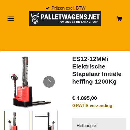
Ga
Prijzen excl. BTW
direct
naar
de
hoofdinhoud
ES12-12MMi
Elektrische
Stapelaar Initiële
heffing 1200Kg
€ 4.895,00
GRATIS verzending
Hefhoogte