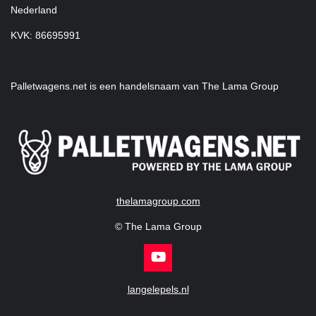
Nederland
KVK: 86695991
Palletwagens.net is een handelsnaam van The Lama Group
thelamagroup.com
© The Lama Group
Y
o
u
langelepels.nl
T
u