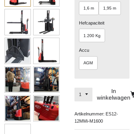
1,6 m
1,95 m
Hefcapaciteit
1.200 Kg
Accu
AGM
In
winkelwagen
Artikelnummer:
ES12-
12MMi-M1600