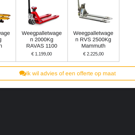
wage
Weegpalletwage
Weegpalletwage
g
n 2000Kg
n RVS 2500Kg
h
RAVAS 1100
Mammuth
€ 1.199,00
€ 2.225,00
Ik wil advies of een offerte op maat