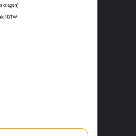
werkdagen)
usief BTW