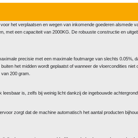
or het verplaatsen en wegen van inkomende goederen alsmede van e
n, met een capaciteit van 2000KG. De robuuste constructie en uitge
male precisie met een maximale foutmarge van slechts 0.05%, dan
buiten het midden wordt geplaatst of wanneer de vloercondities niet op
 van 200 gram.
eesbaar is, zelfs bij weinig licht dankzij de ingebouwde achtergrondv
 ervoor zorgt dat de machine automatisch het aantal producten bijho