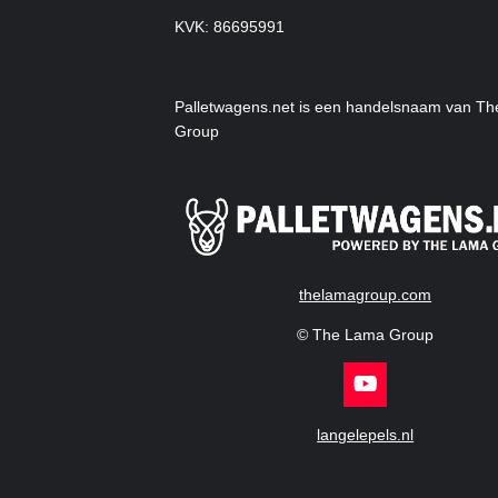
KVK: 86695991
Palletwagens.net is een handelsnaam van T
Group
thelamagroup.com
© The Lama Group
Y
o
u
langelepels.nl
T
u
b