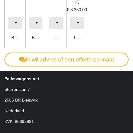
nt
€ 8.350,00
Bekijk details
Bekijk details
In winkelwagen
In winkelwagen
Ik wil advies of een offerte op maat
Palletwagens.net
Sterrenlaan 7
2665 BR Bleiswijk
Nederland
KVK: 86695991