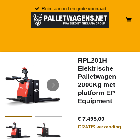
Ga
Ruim aanbod en grote voorraad
direct
naar
de
hoofdinhoud
RPL201H
Elektrische
Palletwagen
2000Kg met
platform EP
Equipment
€ 7.495,00
GRATIS verzending