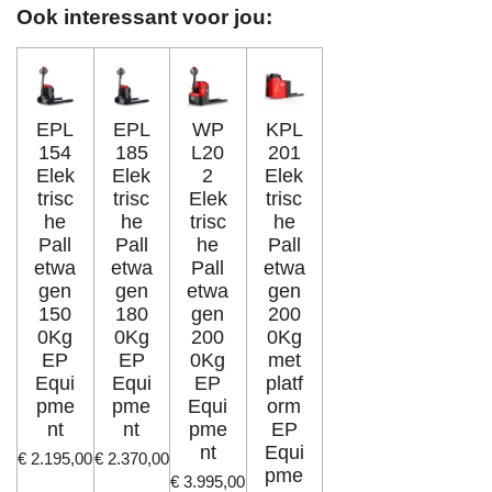
Ook interessant voor jou:
EPL
EPL
WP
KPL
154
185
L20
201
Elek
Elek
2
Elek
trisc
trisc
Elek
trisc
he
he
trisc
he
Pall
Pall
he
Pall
etwa
etwa
Pall
etwa
gen
gen
etwa
gen
150
180
gen
200
0Kg
0Kg
200
0Kg
EP
EP
0Kg
met
Equi
Equi
EP
platf
pme
pme
Equi
orm
nt
nt
pme
EP
nt
Equi
€ 2.195,00
€ 2.370,00
pme
€ 3.995,00