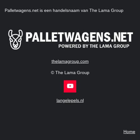
Palletwagens.net is een handelsnaam van The Lama Group
thelamagroup.com
© The Lama Group
Y
o
u
langelepels.nl
T
u
b
e
Home