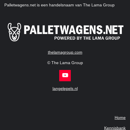
Palletwagens.net is een handelsnaam van The Lama Group
thelamagroup.com
© The Lama Group
Y
o
u
langelepels.nl
T
u
b
e
Home
Kennisbank