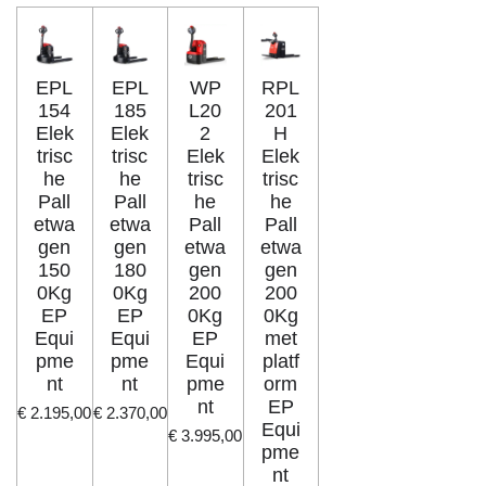
EPL
EPL
WP
RPL
154
185
L20
201
Elek
Elek
2
H
trisc
trisc
Elek
Elek
he
he
trisc
trisc
Pall
Pall
he
he
etwa
etwa
Pall
Pall
gen
gen
etwa
etwa
150
180
gen
gen
0Kg
0Kg
200
200
EP
EP
0Kg
0Kg
Equi
Equi
EP
met
pme
pme
Equi
platf
nt
nt
pme
orm
nt
EP
€ 2.195,00
€ 2.370,00
Equi
€ 3.995,00
pme
nt