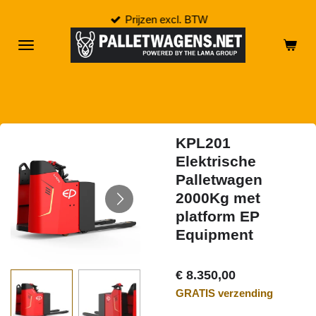
Ga
Prijzen excl. BTW
direct
naar
de
hoofdinhoud
KPL201
Elektrische
Palletwagen
2000Kg met
platform EP
Equipment
€ 8.350,00
GRATIS verzending